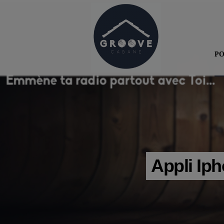
P
Appli Ip