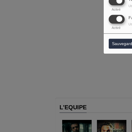
Ut
Activé
F
Ut
Activé
Sauvegard
L'EQUIPE