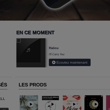
EN CE MOMENT
Halou
I'll Carry You
Ecoutez maintenant
SÉS
LES PRODS
ELL