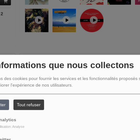
 2
NOS PODCASTS
nformations que nous collectons
ns des cookies pour fournir les services et les fonctionnalités proposés s
iorer l'expérience de nos utilisateurs.
ter
Tout refuser
nalytics
ilisation: Analyse
witter