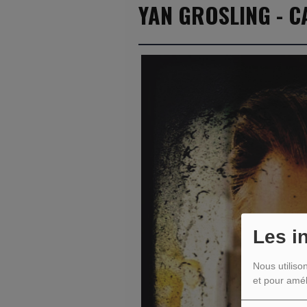
YAN GROSLING - C
Les i
Nous utiliso
et pour amél