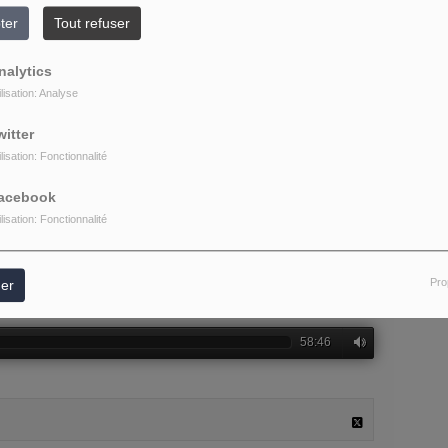
ter
Tout refuser
nalytics
ilisation: Analyse
witter
ilisation: Fonctionnalité
acebook
ilisation: Fonctionnalité
Pro
er
58:46