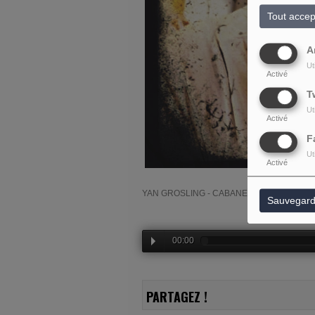
Tout accep
A
Ut
Activé
T
Ut
Activé
F
Ut
Activé
YAN GROSLING - CABANE DJ NYE 2022
Sauvegard
00:00
PARTAGEZ !