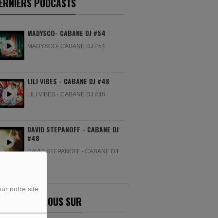
ERNIERS PODCASTS
MADYSCO- CABANE DJ #54
MADYSCO- CABANE DJ #54
LILI VIBES - CABANE DJ #48
LILI VIBES - CABANE DJ #48
DAVID STEPANOFF - CABANE DJ
#48
DAVID STEPANOFF - CABANE DJ
#48
ur notre site
ETROUVEZ-NOUS SUR