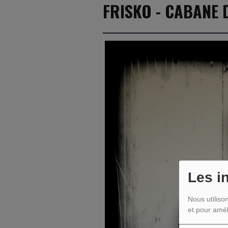
FRISKO - CABANE 
Les i
Nous utiliso
et pour amél