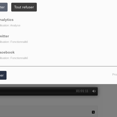
ter
Tout refuser
nalytics
ilisation: Analyse
witter
ilisation: Fonctionnalité
acebook
ilisation: Fonctionnalité
Pro
er
01:01:11