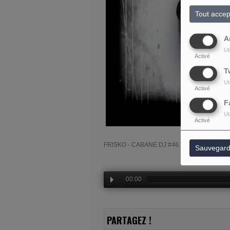
Tout accep
A
Ut
Activé
T
Ut
Activé
F
Ut
Activé
FRISKO - CABANE DJ #46
Sauvegard
00:00
PARTAGEZ !