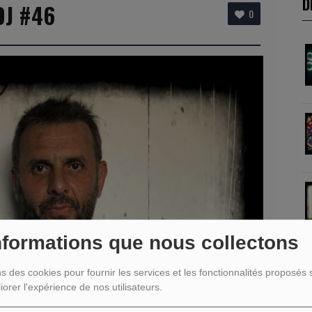
D
DJ #46
0
nformations que nous collectons
ns des cookies pour fournir les services et les fonctionnalités proposés s
R
iorer l'expérience de nos utilisateurs.