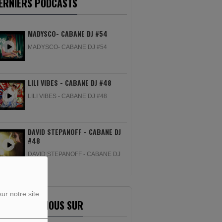
ERNIERS PODCASTS
MADYSCO- CABANE DJ #54
MADYSCO- CABANE DJ #54
LILI VIBES - CABANE DJ #48
LILI VIBES - CABANE DJ #48
DAVID STEPANOFF - CABANE DJ
#48
DAVID STEPANOFF - CABANE DJ
#48
ur notre site
ETROUVEZ-NOUS SUR