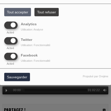
REPROCHE - EPISODE 10
Tout accepter
Tout refuser
Analytics
Utilisation: Analyse
Activé
Twitter
Utilisation: Fonctionnalité
Activé
Facebook
Utilisation: Fonctionnalité
Activé
Sampleur et sans reproche - Episode 10
Propulsé par Orejime
Sauvegarder
00:00
01:02:22
PARTAGEZ !