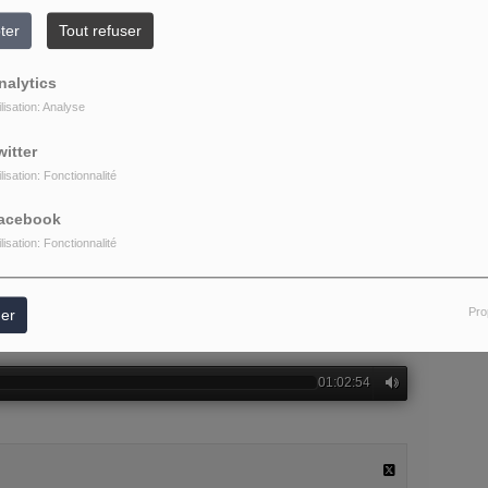
ter
Tout refuser
nalytics
ilisation: Analyse
witter
ilisation: Fonctionnalité
acebook
ilisation: Fonctionnalité
Pro
er
01:02:54