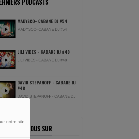
ERNIERS PODCASTS
MADYSCO- CABANE DJ #54
MADYSCO- CABANE DJ #54
LILI VIBES - CABANE DJ #48
LILI VIBES - CABANE DJ #48
DAVID STEPANOFF - CABANE DJ
#48
DAVID STEPANOFF - CABANE DJ
#48
ur notre site
ETROUVEZ-NOUS SUR