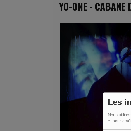
YO-ONE - CABANE 
Les i
Nous utiliso
et pour amél