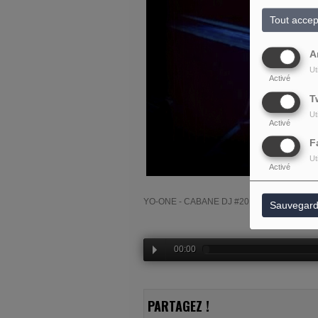
Tout accep
A
Ut
Activé
T
Ut
Activé
F
Ut
Activé
YO-ONE - CABANE DJ #20
Sauvegard
00:00
PARTAGEZ !